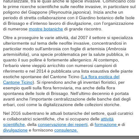
naturalizzate, tra le quali anche le specie invasive. Cominciano così
le prime ricerche scientifiche sulle neofite invasive, in particolare sul
poligono del Giappone (
Reynoutria japonica
). Inizia anche un
periodo di stretta collaborazione con il Giardino botanico delle Isole
di Brissago e d’intenso lavoro di divulgazione, con l’organizzazione
di numerose
mostre botaniche
di grande riscontro.
Oltre a proseguire le varie attività, dal 2007 il settore si specializza
ulteriormente sul tema delle neofite invasive, concentrandosi in
particolar modo sull’ambrosia con foglie di artemisia (
Ambrosia
artemisiifolia
), una specie problematica per la salute pubblica, in
quanto il suo polline è fortemente allergenico. Al contempo,
l’erbario viene vieppiù arricchito con numerosi campioni di
riferimento e nel 2014 è pubblicata una lista esaustiva delle piante
esotiche spontanee del Cantone Ticino (
La flora esotica del
Cantone Ticino
). Si riprendono anche gli inventari floristici, per
esempio quelli sulla flora ferroviaria, ma anche della flora
spontanea delle Isole di Brissago. Nell’ultimo decennio è portata
avanti anche l’importante centralizzazione delle banche dati degli
erbari, così come la digitalizzazione delle collezioni storiche.
Nel 2016 subentrano le attuali botaniche del settore, quali curatrici
e collaboratrici scientifiche, che si occupano delle
attività
scientifiche
, della
conservazione dei reperti
, di
formazione
e di
divulgazione
e forniscono
consulenze.