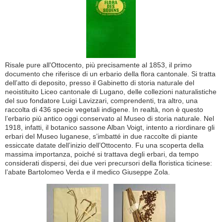
Risale pure all'Ottocento, più precisamente al 1853, il primo
documento che riferisce di un erbario della flora cantonale. Si tratta
dell’atto di deposito, presso il Gabinetto di storia naturale del
neoistituito Liceo cantonale di Lugano, delle collezioni naturalistiche
del suo fondatore Luigi Lavizzari, comprendenti, tra altro, una
raccolta di 436 specie vegetali indigene. In realtà, non è questo
l’erbario più antico oggi conservato al Museo di storia naturale. Nel
1918, infatti, il botanico sassone Alban Voigt, intento a riordinare gli
erbari del Museo luganese, s’imbatté in due raccolte di piante
essiccate datate dell’inizio dell’Ottocento. Fu una scoperta della
massima importanza, poiché si trattava degli erbari, da tempo
considerati dispersi, dei due veri precursori della floristica ticinese:
l’abate Bartolomeo Verda e il medico Giuseppe Zola.