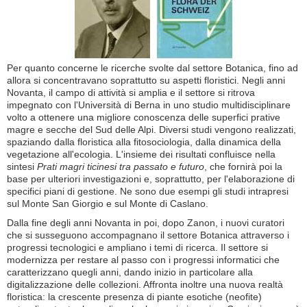
Per quanto concerne le ricerche svolte dal settore Botanica, fino ad
allora si concentravano soprattutto su aspetti floristici. Negli anni
Novanta, il campo di attività si amplia e il settore si ritrova
impegnato con l'Università di Berna in uno studio multidisciplinare
volto a ottenere una migliore conoscenza delle superfici prative
magre e secche del Sud delle Alpi. Diversi studi vengono realizzati,
spaziando dalla floristica alla fitosociologia, dalla dinamica della
vegetazione all'ecologia. L'insieme dei risultati confluisce nella
sintesi
Prati magri ticinesi tra passato e futuro
, che fornirà poi la
base per ulteriori investigazioni e, soprattutto, per l'elaborazione di
specifici piani di gestione. Ne sono due esempi gli studi intrapresi
sul Monte San Giorgio e sul Monte di Caslano.
Dalla fine degli anni Novanta in poi, dopo Zanon, i nuovi curatori
che si susseguono accompagnano il settore Botanica attraverso i
progressi tecnologici e ampliano i temi di ricerca. Il settore si
modernizza per restare al passo con i progressi informatici che
caratterizzano quegli anni, dando inizio in particolare alla
digitalizzazione delle collezioni. Affronta inoltre una nuova realtà
floristica: la crescente presenza di piante esotiche (neofite)