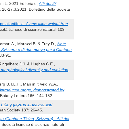
ani L. 2021 Editoriale,
Atti del 2º
 26-27.3.2021. Bollettino della Società
ns ailantifolia.
A new alien walnut tree
cietà ticinese di scienze naturali 109:
Borsari A., Marazzi B. & Frey D.,
Note
la Svizzera e di due nuove per il Cantone
 83-91.
Ringelberg J.J. & Hughes C.E.,
, morphological diversity and evolution
.
g B.T.L.H., Man in ’t Veld W.A.,
e introduced range, demonstrated by
 Botany Letters 166: 144-152.
Filling gaps in structural and
nean Society 187: 26–45.
ago (Cantone Ticino, Svizzera) - Atti del
 Società ticinese di scienze naturali -