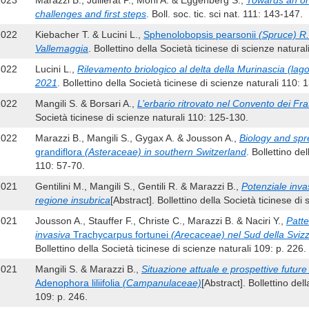
2023
Marazzi B., Juillerat P., Möhl A. & Eggenberg S.,
Towards an onli
challenges and first steps
. Boll. soc. tic. sci nat. 111: 143-147.
2022
Kiebacher T. & Lucini L.,
Sphenolobopsis pearsonii
(Spruce) R.
Vallemaggia
. Bollettino della Società ticinese di scienze natura
2022
Lucini L.,
Rilevamento briologico al delta della Murinascia (lago
2021
. Bollettino della Società ticinese di scienze naturali 110:
2022
Mangili S. & Borsari A.,
L’erbario ritrovato nel Convento dei Fra
Società ticinese di scienze naturali 110: 125-130.
2022
Marazzi B., Mangili S., Gygax A. & Jousson A.,
Biology and spr
grandiflora
(Asteraceae) in southern Switzerland
. Bollettino de
110: 57-70.
2021
Gentilini M., Mangili S., Gentili R. & Marazzi B.,
Potenziale inva
regione insubrica
[Abstract]. Bollettino della Società ticinese di
2021
Jousson A., Stauffer F., Christe C., Marazzi B. & Naciri Y.,
Patte
invasiva
Trachycarpus fortunei
(Arecaceae) nel Sud della Svizz
Bollettino della Società ticinese di scienze naturali 109: p. 226.
2021
Mangili S. & Marazzi B.,
Situazione attuale e prospettive future
Adenophora liliifolia
(Campanulaceae)
[Abstract]. Bollettino del
109: p. 246.