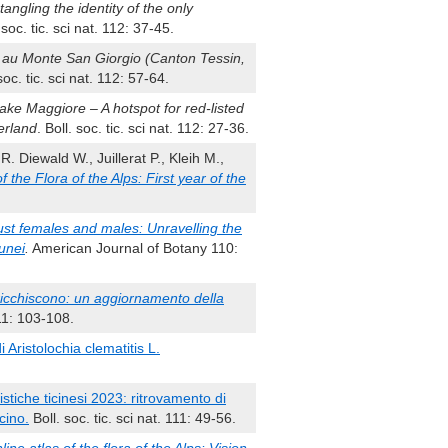
angling the identity of the only
. soc. tic. sci nat. 112: 37-45.
au Monte San Giorgio (Canton Tessin,
soc. tic. sci nat. 112: 57-64.
ake Maggiore – A hotspot for red-listed
erland
. Boll. soc. tic. sci nat. 112: 27-36.
R. Diewald W., Juillerat P., Kleih M.,
 the Flora of the Alps: First year of the
ust females and males: Unravelling the
unei
.
American Journal of Botany 110:
rricchiscono: un aggiornamento della
 111: 103-108.
 Aristolochia clematitis L.
istiche ticinesi 2023: ritrovamento di
cino.
Boll. soc. tic. sci nat. 111: 49-56.