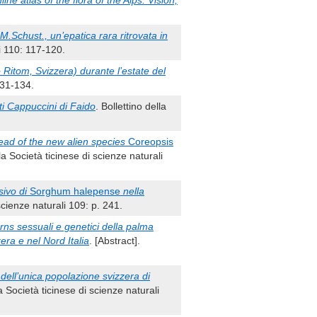
ne atlas of the flora of the Alps: Vision,
M.Schust., un’epatica rara ritrovata in
li 110: 117-120.
 Ritom, Svizzera) durante l’estate del
 131-134.
ti Cappuccini di Faido
. Bollettino della
ead of the new alien species
Coreopsis
lla Società ticinese di scienze naturali
sivo di
Sorghum halepense
nella
 scienze naturali 109: p. 241.
rns sessuali e genetici della palma
era e nel Nord Italia
. [Abstract].
 dell’unica popolazione svizzera di
la Società ticinese di scienze naturali