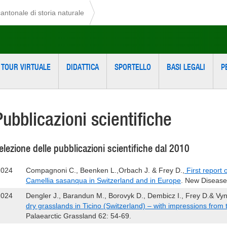
ntonale di storia naturale
TOUR VIRTUALE
DIDATTICA
SPORTELLO
BASI LEGALI
P
Pubblicazioni scientifiche
elezione delle pubblicazioni scientifiche dal 2010
2024
Compagnoni C., Beenken L.,Orbach J. & Frey D.,
First report 
Camellia sasanqua in Switzerland and in Europe
. New Disease
2024
Dengler J., Barandun M., Borovyk D., Dembicz I., Frey D.& Vy
dry grasslands in Ticino (Switzerland) – with impressions fro
Palaearctic Grassland 62: 54-69.