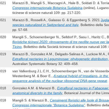
2021
Marazzi B., Mangili S., Maccagni A., Hale B., Soldati D. & Torri
Congresso internazionale Botanica Sudalpina
(online), Lugano,
ticinese di scienze naturali 109: pp. 217-220.
2021
Marazzi B., Rosselli A., Galasso G. & Eggenberg S. 2021
Jugla
species naturalized in Switzerland and Italy
. Bollettino della So
pp. 57-68.
2020
Mangili S., Schoenenberger N., Selldorf P., Sasu I., Haritz C., 
floristiche ticinesi 2020: ritrovamento di tre neofite nuove per 
Ticino
.
Bollettino della Società ticinese di scienze naturali 108:
2019
Marazzi B., Gonzalez A.M., Delgado-Salinas A., Luckow M.A., 
Extrafloral nectaries in Leguminosae: phylogenetic distribution
Australian Systematic Botany 32: 409–458.
2019
van Valkenburg J.L.C.H., Schoenenberger N., van de Vossenber
Westenberg M. & Boer E.,
A natural hybrid of
Impatiens
, in th
sequence analysis of the nuclear ribosomal DNA-gene repeat
.
2018
Gonzalez A.M. & Marazzi B.,
Extrafloral nectaries in Fabaceae: 
anatomical diversity in the family
, Botanical Journal of the Lin
2018
Mangili S. & Marazzi B.,
Censimenti floristici alle Isole di Briss
Congresso internazionale “Botanica Sudalpina”
.
Bollettino della