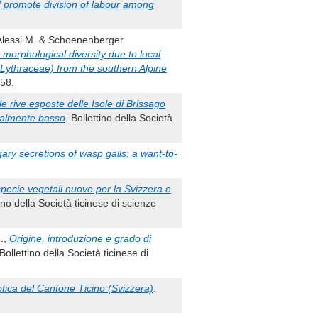
d promote division of labour among
 Alessi M. & Schoenenberger
morphological diversity due to local
(Lythraceae) from the southern Alpine
358.
lle rive esposte delle Isole di Brissago
onalmente basso
.
Bollettino della Società
ary secretions of wasp galls: a want-to-
specie vegetali nuove per la Svizzera e
ino della Società ticinese di scienze
N.,
Origine, introduzione e grado di
Bollettino della Società ticinese di
otica del Cantone Ticino (Svizzera)
.