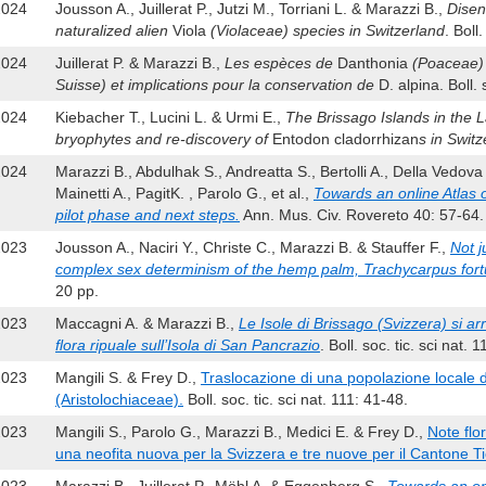
2024
Jousson A., Juillerat P., Jutzi M., Torriani L. & Marazzi B.,
Disent
naturalized alien
Viola
(Violaceae) species in Switzerland
. Boll
2024
Juillerat P. & Marazzi B.,
Les espèces de
Danthonia
(Poaceae) 
Suisse) et implications pour la conservation de
D. alpina. Boll. 
2024
Kiebacher T., Lucini L. & Urmi E.,
The Brissago Islands in the L
bryophytes and re-discovery of
Entodon cladorrhizan
s in Switz
2024
Marazzi B., Abdulhak S., Andreatta S., Bertolli A., Della Vedova 
Mainetti A., PagitK. , Parolo G., et al.,
Towards an online Atlas of
pilot phase and next steps.
Ann. Mus. Civ. Rovereto 40: 57-64.
2023
Jousson A., Naciri Y., Christe C., Marazzi B. & Stauffer F.,
Not j
complex sex determinism of the hemp palm, Trachycarpus fort
20 pp.
2023
Maccagni A. & Marazzi B.,
Le Isole di Brissago (Svizzera) si a
flora ripuale sull’Isola di San Pancrazio
. Boll. soc. tic. sci nat.
2023
Mangili S. & Frey D.,
Traslocazione di una popolazione locale di
(Aristolochiaceae).
Boll. soc. tic. sci nat. 111: 41-48.
2023
Mangili S., Parolo G., Marazzi B., Medici E. & Frey D.,
Note flor
una neofita nuova per la Svizzera e tre nuove per il Cantone Ti