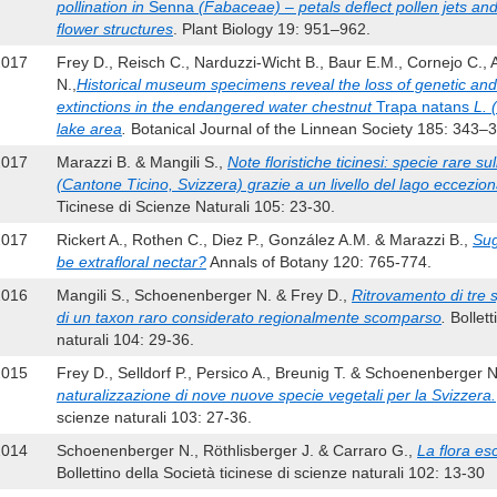
pollination in
Senna
(Fabaceae) – petals deflect pollen jets an
flower structures
. Plant Biology 19: 951–962.
2017
Frey D., Reisch C., Narduzzi-Wicht B., Baur E.M., Cornejo C.,
N.,
Historical museum specimens reveal the loss of genetic and 
extinctions in the endangered water chestnut
Trapa natans
L. 
lake area
.
Botanical Journal of the Linnean Society 185: 343–
2017
Marazzi B. & Mangili S.,
Note floristiche ticinesi: specie rare su
(Cantone Ticino, Svizzera) grazie a un livello del lago eccezi
Ticinese di Scienze Naturali 105: 23-30.
2017
Rickert A., Rothen C., Diez P., González A.M. & Marazzi B.,
Sug
be extrafloral nectar?
Annals of Botany 120: 765-774.
2016
Mangili S., Schoenenberger N. & Frey D.,
Ritrovamento di tre 
di un taxon raro considerato regionalmente scomparso
.
Bollett
naturali 104: 29-36.
2015
Frey D., Selldorf P., Persico A., Breunig T. & Schoenenberger 
naturalizzazione di nove nuove specie vegetali per la Svizzera.
scienze naturali 103: 27-36.
2014
Schoenenberger N., Röthlisberger J. & Carraro G.,
La flora es
Bollettino della Società ticinese di scienze naturali 102: 13-30