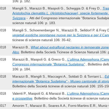
106: p. 182.
2018
Mangili S., Marazzi B., Maspoli G., Scheggia D. & Frey D.,
Tras
Aristolochia clematitis
L. (Aristolochiaceae), specie fortemente
Svizzera
- Atti del Congresso internazionale “Botanica Sudalpina
scienze naturali 106: p. 183.
2018
Mangili S., Schoenenberger N., Marazzi B., Selldorf P. & Frey 
vegetali esotiche spontanee nuove per la Svizzera e per il Can
ticinese di scienze naturali 106: 35-42.
2018
Marazzi B.,
What about extrafloral nectaries in temperate zon
Alps
. Bollettino della Società Ticinese di Scienze Naturali 106: 
2018
Marazzi B., Maspoli G. & Greco G.,
L’ultima
Adenophora
(Campa
Congresso internazionale “Botanica Sudalpina”
. Bollettino del
106: p. 184.
2018
Marazzi B., Mangili S., Maccagni A., Soldati D. & Torriani L.,
Ed
internazionale “Botanica Sudalpina” - Museo cantonale di stor
Bollettino della Società ticinese di scienze naturali 106: 155-15
2018
Valenti P., Maspoli G. & Marazzi B.,
L’ultima
Adenophora
(Camp
e prospettive
.
Bollettino della Società ticinese di scienze natura
2017
Amorim T., Marazzi B., Soares A.A., Forni-Martins E.R., Muni