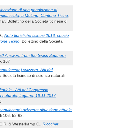
locazione di una popolazione di
 minacciata, a Melano, Cantone Ticino,
”. Bollettino della Società ticinese di
D.,
Note floristiche ticinesi 2018: specie
tone Ticino
. Bollettino della Società
es? Answers from the Swiss Southern
p. 167
nulaceae) svizzera- Atti del
la Società ticinese di scienze naturali
itoriale - Atti del Congresso
ia naturale, Lugano, 18.11.2017
.
8.
anulaceae) svizzera: situazione attuale
li 106: 53-62.
z C.R. & Westerkamp C.,
Ricochet