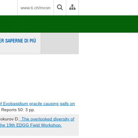
www.ti.ch/mcsn
ER SAPERNE DI PIÙ
of Exobasidium gracile causing galls on
 Reports 50: 3 pp.
nokurov D.,
The overlooked diversity of
m the 19th EDGG Field Workshop.