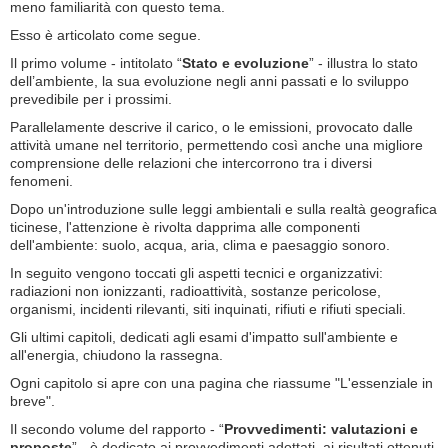
meno familiarità con questo tema.
Esso è articolato come segue.
Il primo volume - intitolato “
Stato e evoluzione
” - illustra lo stato
dell’ambiente, la sua evoluzione negli anni passati e lo sviluppo
prevedibile per i prossimi.
Parallelamente descrive il carico, o le emissioni, provocato dalle
attività umane nel territorio, permettendo così anche una migliore
comprensione delle relazioni che intercorrono tra i diversi
fenomeni.
Dopo un'introduzione sulle leggi ambientali e sulla realtà geografica
ticinese, l'attenzione è rivolta dapprima alle componenti
dell'ambiente: suolo, acqua, aria, clima e paesaggio sonoro.
In seguito vengono toccati gli aspetti tecnici e organizzativi:
radiazioni non ionizzanti, radioattività, sostanze pericolose,
organismi, incidenti rilevanti, siti inquinati, rifiuti e rifiuti speciali.
Gli ultimi capitoli, dedicati agli esami d'impatto sull'ambiente e
all'energia, chiudono la rassegna.
Ogni capitolo si apre con una pagina che riassume "L'essenziale in
breve".
Il secondo volume del rapporto - “
Provvedimenti: valutazioni e
proposte
” - è dedicato ai provvedimenti adottati, ai risultati ottenuti