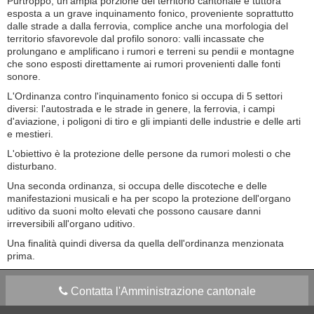
Purtroppo, un'ampia porzione del territorio cantonale è tuttora
esposta a un grave inquinamento fonico, proveniente soprattutto
dalle strade a dalla ferrovia, complice anche una morfologia del
territorio sfavorevole dal profilo sonoro: valli incassate che
prolungano e amplificano i rumori e terreni su pendii e montagne
che sono esposti direttamente ai rumori provenienti dalle fonti
sonore.
L'Ordinanza contro l'inquinamento fonico si occupa di 5 settori
diversi: l'autostrada e le strade in genere, la ferrovia, i campi
d'aviazione, i poligoni di tiro e gli impianti delle industrie e delle arti
e mestieri.
L'obiettivo è la protezione delle persone da rumori molesti o che
disturbano.
Una seconda ordinanza, si occupa delle discoteche e delle
manifestazioni musicali e ha per scopo la protezione dell'organo
uditivo da suoni molto elevati che possono causare danni
irreversibili all'organo uditivo.
Una finalità quindi diversa da quella dell'ordinanza menzionata
prima.
Contatta l'Amministrazione cantonale