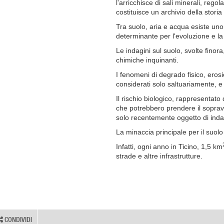
l'arricchisce di sali minerali, rego
costituisce un archivio della storia
Tra suolo, aria e acqua esiste un
determinante per l'evoluzione e la
Le indagini sul suolo, svolte fino
chimiche inquinanti.
I fenomeni di degrado fisico, eros
considerati solo saltuariamente, e
Il rischio biologico, rappresentato 
che potrebbero prendere il sopravv
solo recentemente oggetto di indag
La minaccia principale per il suolo 
Infatti, ogni anno in Ticino, 1,5 km
strade e altre infrastrutture.
CONDIVIDI