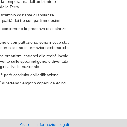
la la temperatura dell'ambiente e
 della Terra.
o scambio costante di sostanze
 qualità dei tre comparti medesimi.
ra, concernono la presenza di sostanze
ione e compattazione, sono invece stati
 non esistono informazioni sistematiche.
da organismi estranei alla realtà locale,
ento sulle speci indigene, è diventata
ini a livello nazionale.
è però costituita dall'edificazione.
2
di terreno vengono coperti da edifici,
Aiuto
Informazioni legali