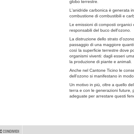
globo terrestre.
L'anidride carbonica è generata in
combustione di combustibili e carbu
Le emissioni di composti organici
responsabili del buco dell'ozono.
La distruzione dello strato d'ozono
passaggio di una maggiore quantità
così la superficie terrestre dove p
organismi viventi: dagli esseri uma
la produzione di piante e animali.
Anche nel Cantone Ticino le conse
dell'ozono si manifestano in modo 
Un motivo in più, oltre a quello dell
terra e con le generazioni future,
adeguate per arrestare questi fe
CONDIVIDI