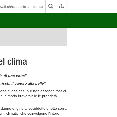
w.ti.ch/rapporto-ambiente
l clima
e di una volta”
ischi il cancro alla pelle”
ione di gas che, pur non essendo tossici
no in modo irreversibile le proprietà
 danno origine al cosiddetto effetto serra
ti climatici che coinvolgono l'intero