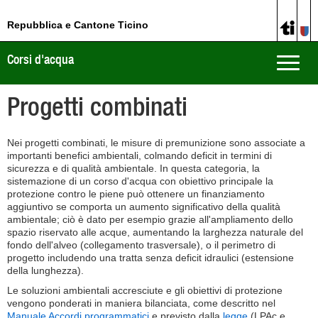
Repubblica e Cantone Ticino
Corsi d'acqua
Toggle
naviga
Progetti combinati
Nei progetti combinati, le misure di premunizione sono associate a
importanti benefici ambientali, colmando deficit in termini di
sicurezza e di qualità ambientale. In questa categoria, la
sistemazione di un corso d'acqua con obiettivo principale la
protezione contro le piene può ottenere un finanziamento
aggiuntivo se comporta un aumento significativo della qualità
ambientale; ciò è dato per esempio grazie all'ampliamento dello
spazio riservato alle acque, aumentando la larghezza naturale del
fondo dell'alveo (collegamento trasversale), o il perimetro di
progetto includendo una tratta senza deficit idraulici (estensione
della lunghezza).
Le soluzioni ambientali accresciute e gli obiettivi di protezione
vengono ponderati in maniera bilanciata, come descritto nel
Manuale Accordi programmatici
e previsto dalla
legge
(LPAc e