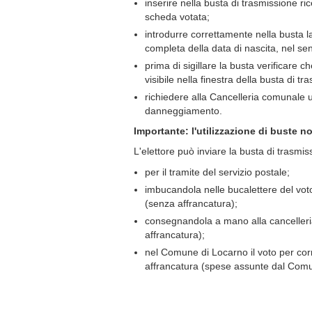
inserire nella busta di trasmissione r
scheda votata;
introdurre correttamente nella busta la
completa della data di nascita, nel sen
prima di sigillare la busta verificare c
visibile nella finestra della busta di tr
richiedere alla Cancelleria comunale 
danneggiamento.
Importante: l'utilizzazione di buste n
L'elettore può inviare la busta di trasmis
per il tramite del servizio postale;
imbucandola nelle bucalettere del vo
(senza affrancatura);
consegnandola a mano alla canceller
affrancatura);
nel Comune di Locarno il voto per co
affrancatura (spese assunte dal Com