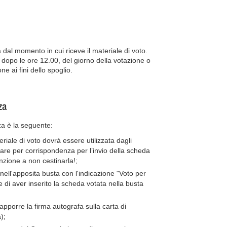
dal momento in cui riceve il materiale di voto.
e dopo le ore 12.00, del giorno della votazione o
e ai fini dello spoglio.
za
a è la seguente:
riale di voto dovrà essere utilizzata dagli
otare per corrispondenza per l’invio della scheda
nzione a non cestinarla!;
nell'apposita busta con l'indicazione "Voto per
 di aver inserito la scheda votata nella busta
apporre la firma autografa sulla carta di
);