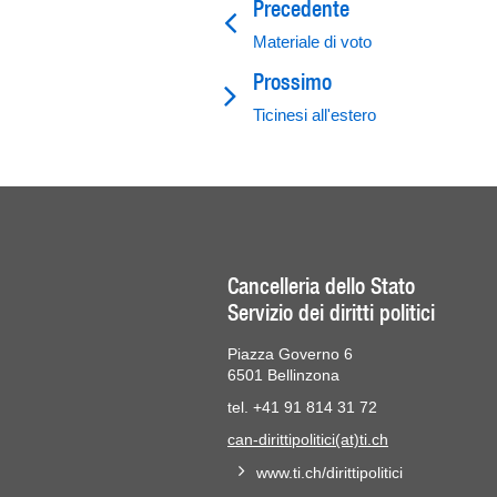
Precedente
Materiale di voto
Prossimo
Ticinesi all'estero
Cancelleria dello Stato
Servizio dei diritti politici
Piazza Governo 6
6501 Bellinzona
tel. +41 91 814 31 72
can-dirittipolitici(at)ti.ch
www.ti.ch/dirittipolitici