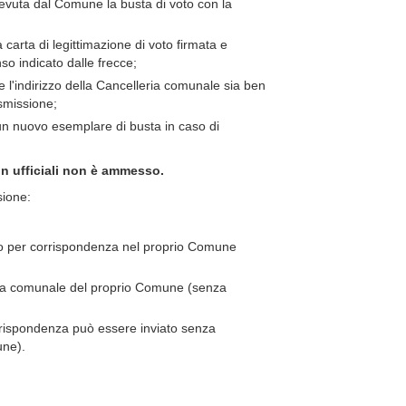
icevuta dal Comune la busta di voto con la
 carta di legittimazione di voto firmata e
so indicato dalle frecce;
he l'indirizzo della Cancelleria comunale sia ben
asmissione;
un nuovo esemplare di busta in caso di
on ufficiali non è ammesso.
sione:
to per corrispondenza nel proprio Comune
ia comunale del proprio Comune (senza
rrispondenza può essere inviato senza
une).