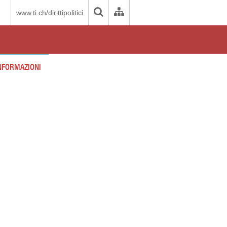
www.ti.ch/dirittipolitici
NFORMAZIONI