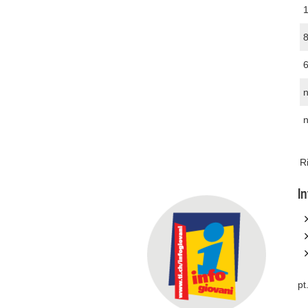
1
8
6
Ri
I
pt