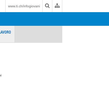
www.ti.ch/infogiovani
LAVORO
i