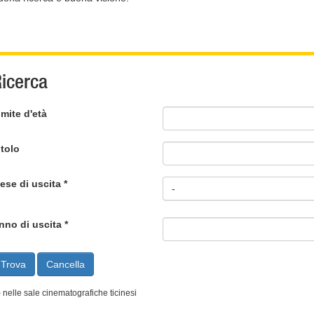
icerca
imite d'età
itolo
ese di uscita *
-
nno di uscita *
) nelle sale cinematografiche ticinesi