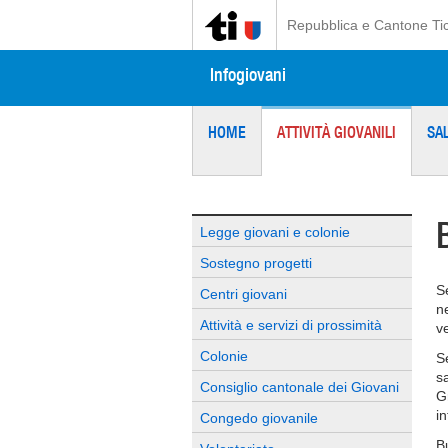
Repubblica e Cantone Ti
Infogiovani
HOME
ATTIVITÀ GIOVANILI
SA
Legge giovani e colonie
Sostegno progetti
S
Centri giovani
n
Attività e servizi di prossimità
v
Colonie
S
s
Consiglio cantonale dei Giovani
G
i
Congedo giovanile
B