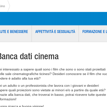
cino
LUTE E BENESSERE
AFFETTIVITÀ E SESSUALITÀ
FORMAZIONE E 
Banca dati cinema
ei interessato a sapere quali sono i film che sono o sono stati proiettati
elle sale cinematografiche ticinesi? Desideri conoscere se il film che vuo
edere è adatto alla tua età?
ei un adulto o un professionista che lavora con i giovani e desideri
apere quali proiezioni sono vietate ai minori e/o a partire da quale età?
razie alla banca dati, che troverai in basso, potrai ricevere tutte queste
nformazioni!
uona ricerca e buona visione!