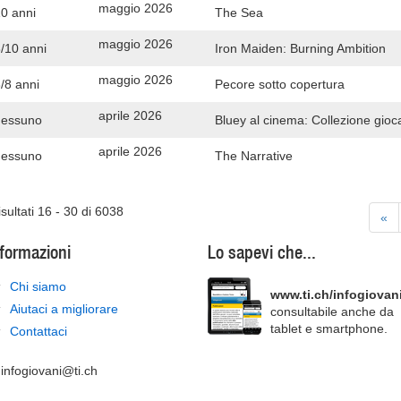
maggio 2026
0 anni
The Sea
maggio 2026
/10 anni
Iron Maiden: Burning Ambition
maggio 2026
/8 anni
Pecore sotto copertura
aprile 2026
nessuno
Bluey al cinema: Collezione gioca
aprile 2026
nessuno
The Narrative
sultati 16 - 30 di 6038
«
nformazioni
Lo sapevi che...
Chi siamo
www.ti.ch/infogiovan
Aiutaci a migliorare
consultabile anche da
tablet e smartphone.
Contattaci
.infogiovani@ti.ch