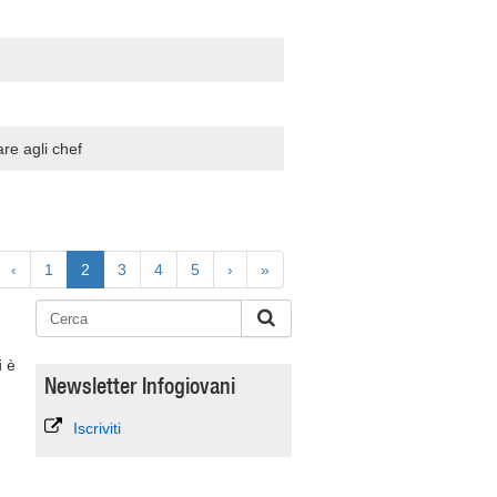
re agli chef
‹
1
2
3
4
5
›
»
i
è
Newsletter Infogiovani
Iscriviti