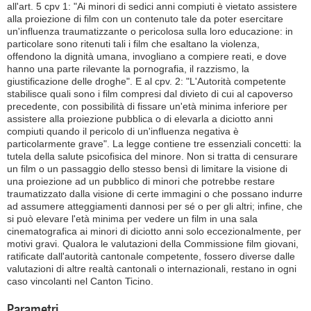
all'art. 5 cpv 1: "Ai minori di sedici anni compiuti è vietato assistere
alla proiezione di film con un contenuto tale da poter esercitare
un'influenza traumatizzante o pericolosa sulla loro educazione: in
particolare sono ritenuti tali i film che esaltano la violenza,
offendono la dignità umana, invogliano a compiere reati, e dove
hanno una parte rilevante la pornografia, il razzismo, la
giustificazione delle droghe". E al cpv. 2: "L'Autorità competente
stabilisce quali sono i film compresi dal divieto di cui al capoverso
precedente, con possibilità di fissare un'età minima inferiore per
assistere alla proiezione pubblica o di elevarla a diciotto anni
compiuti quando il pericolo di un'influenza negativa è
particolarmente grave". La legge contiene tre essenziali concetti: la
tutela della salute psicofisica del minore. Non si tratta di censurare
un film o un passaggio dello stesso bensì di limitare la visione di
una proiezione ad un pubblico di minori che potrebbe restare
traumatizzato dalla visione di certe immagini o che possano indurre
ad assumere atteggiamenti dannosi per sé o per gli altri; infine, che
si può elevare l'età minima per vedere un film in una sala
cinematografica ai minori di diciotto anni solo eccezionalmente, per
motivi gravi. Qualora le valutazioni della Commissione film giovani,
ratificate dall'autorità cantonale competente, fossero diverse dalle
valutazioni di altre realtà cantonali o internazionali, restano in ogni
caso vincolanti nel Canton Ticino.
Parametri