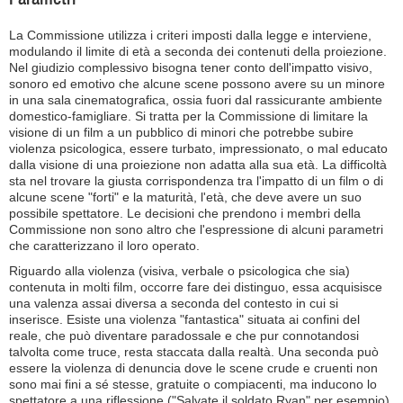
La Commissione utilizza i criteri imposti dalla legge e interviene,
modulando il limite di età a seconda dei contenuti della proiezione.
Nel giudizio complessivo bisogna tener conto dell'impatto visivo,
sonoro ed emotivo che alcune scene possono avere su un minore
in una sala cinematografica, ossia fuori dal rassicurante ambiente
domestico-famigliare. Si tratta per la Commissione di limitare la
visione di un film a un pubblico di minori che potrebbe subire
violenza psicologica, essere turbato, impressionato, o mal educato
dalla visione di una proiezione non adatta alla sua età. La difficoltà
sta nel trovare la giusta corrispondenza tra l'impatto di un film o di
alcune scene "forti" e la maturità, l'età, che deve avere un suo
possibile spettatore. Le decisioni che prendono i membri della
Commissione non sono altro che l'espressione di alcuni parametri
che caratterizzano il loro operato.
Riguardo alla violenza (visiva, verbale o psicologica che sia)
contenuta in molti film, occorre fare dei distinguo, essa acquisisce
una valenza assai diversa a seconda del contesto in cui si
inserisce. Esiste una violenza "fantastica" situata ai confini del
reale, che può diventare paradossale e che pur connotandosi
talvolta come truce, resta staccata dalla realtà. Una seconda può
essere la violenza di denuncia dove le scene crude e cruenti non
sono mai fini a sé stesse, gratuite o compiacenti, ma inducono lo
spettatore a una riflessione ("Salvate il soldato Ryan" per esempio),