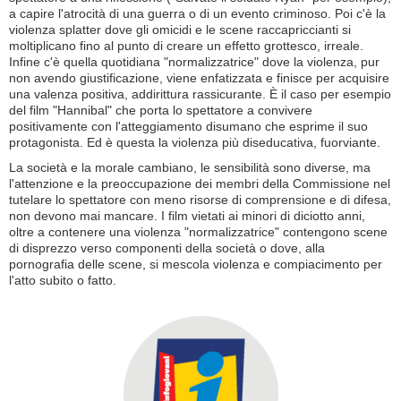
a capire l'atrocità di una guerra o di un evento criminoso. Poi c'è la
violenza splatter dove gli omicidi e le scene raccapriccianti si
moltiplicano fino al punto di creare un effetto grottesco, irreale.
Infine c'è quella quotidiana "normalizzatrice" dove la violenza, pur
non avendo giustificazione, viene enfatizzata e finisce per acquisire
una valenza positiva, addirittura rassicurante. È il caso per esempio
del film "Hannibal" che porta lo spettatore a convivere
positivamente con l'atteggiamento disumano che esprime il suo
protagonista. Ed è questa la violenza più diseducativa, fuorviante.
La società e la morale cambiano, le sensibilità sono diverse, ma
l'attenzione e la preoccupazione dei membri della Commissione nel
tutelare lo spettatore con meno risorse di comprensione e di difesa,
non devono mai mancare. I film vietati ai minori di diciotto anni,
oltre a contenere una violenza "normalizzatrice" contengono scene
di disprezzo verso componenti della società o dove, alla
pornografia delle scene, si mescola violenza e compiacimento per
l'atto subito o fatto.