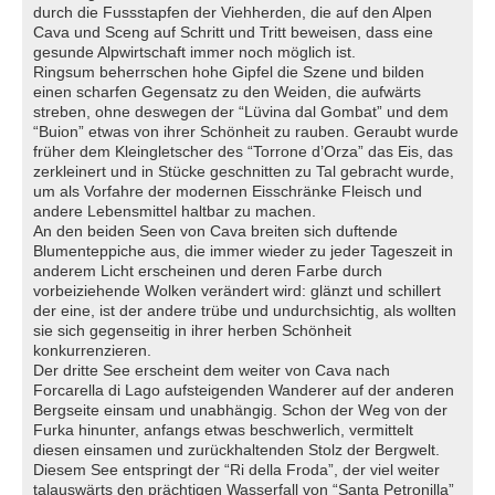
durch die Fussstapfen der Viehherden, die auf den Alpen
Cava und Sceng auf Schritt und Tritt beweisen, dass eine
gesunde Alpwirtschaft immer noch möglich ist.
Ringsum beherrschen hohe Gipfel die Szene und bilden
einen scharfen Gegensatz zu den Weiden, die aufwärts
streben, ohne deswegen der “Lüvina dal Gombat” und dem
“Buion” etwas von ihrer Schönheit zu rauben. Geraubt wurde
früher dem Kleingletscher des “Torrone d’Orza” das Eis, das
zerkleinert und in Stücke geschnitten zu Tal gebracht wurde,
um als Vorfahre der modernen Eisschränke Fleisch und
andere Lebensmittel haltbar zu machen.
An den beiden Seen von Cava breiten sich duftende
Blumenteppiche aus, die immer wieder zu jeder Tageszeit in
anderem Licht erscheinen und deren Farbe durch
vorbeiziehende Wolken verändert wird: glänzt und schillert
der eine, ist der andere trübe und undurchsichtig, als wollten
sie sich gegenseitig in ihrer herben Schönheit
konkurrenzieren.
Der dritte See erscheint dem weiter von Cava nach
Forcarella di Lago aufsteigenden Wanderer auf der anderen
Bergseite einsam und unabhängig. Schon der Weg von der
Furka hinunter, anfangs etwas beschwerlich, vermittelt
diesen einsamen und zurückhaltenden Stolz der Bergwelt.
Diesem See entspringt der “Ri della Froda”, der viel weiter
talauswärts den prächtigen Wasserfall von “Santa Petronilla”