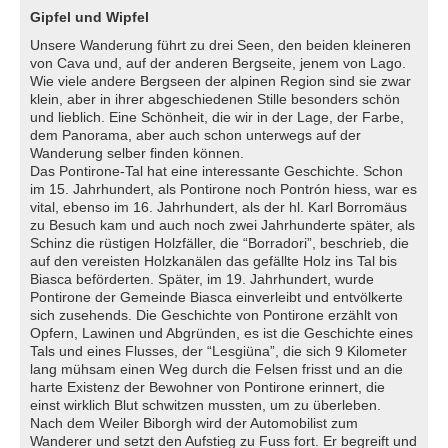
Gipfel und Wipfel
Unsere Wanderung führt zu drei Seen, den beiden kleineren
von Cava und, auf der anderen Bergseite, jenem von Lago.
Wie viele andere Bergseen der alpinen Region sind sie zwar
klein, aber in ihrer abgeschiedenen Stille besonders schön
und lieblich. Eine Schönheit, die wir in der Lage, der Farbe,
dem Panorama, aber auch schon unterwegs auf der
Wanderung selber finden können.
Das Pontirone-Tal hat eine interessante Geschichte. Schon
im 15. Jahrhundert, als Pontirone noch Pontrón hiess, war es
vital, ebenso im 16. Jahrhundert, als der hl. Karl Borromäus
zu Besuch kam und auch noch zwei Jahrhunderte später, als
Schinz die rüstigen Holzfäller, die “Borradori”, beschrieb, die
auf den vereisten Holzkanälen das gefällte Holz ins Tal bis
Biasca beförderten. Später, im 19. Jahrhundert, wurde
Pontirone der Gemeinde Biasca einverleibt und entvölkerte
sich zusehends. Die Geschichte von Pontirone erzählt von
Opfern, Lawinen und Abgründen, es ist die Geschichte eines
Tals und eines Flusses, der “Lesgiüna”, die sich 9 Kilometer
lang mühsam einen Weg durch die Felsen frisst und an die
harte Existenz der Bewohner von Pontirone erinnert, die
einst wirklich Blut schwitzen mussten, um zu überleben.
Nach dem Weiler Biborgh wird der Automobilist zum
Wanderer und setzt den Aufstieg zu Fuss fort. Er begreift und