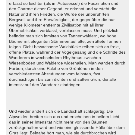
erfasst so leichter (als im Autosessel) die Faszination und
den Charme dieser Gegend, er erkennt und versteht die
Natur und ihren Frieden, die Würde der unberührten
Bergwelt und ihre Ehrwürdigkeit, der gegenüber die nur
wenige Kilometer entfernte Zivilisation mit all ihrer
Überheblichkeit verblasst, verblassen muss. Und plötzlich
befindet man sich inmitten von Tannenwäldern, wo hohe
Bäume mit eleganten Stämmen auf alte, zerrüttete Tannen
folgen. Dicht bewachsene Waldstücke reihen sich an freie,
offene Plätze, während der Vogelgesang und die Schritte des
Wanderers in wechselndem Rhythmus zwischen
Wiesenboden und Walderde widerhallen. Man wandert durch
Farben, durch eine Palette von Grüntönen in den
verschiedensten Abstufungen vom feinsten, fast
durchsichtigen bis zum dichten und satten Grün, die alle
intensiv auf den Wanderer eindringen.
Und wieder ändert sich die Landschaft schlagartig: Die
Alpweiden breiten sich aus und erscheinen in hellem Licht,
das in seiner Intensität nicht mehr von den Bäumen
zurückgehalten wird und wie eine gleissende Hülle über dem
Gras liegt: Beinahe hört man, wie sie durchbrochen wird