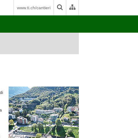
www.ti.ch/cantieri
di
a
i