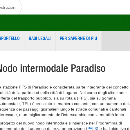
ostruzioni
SPORTELLO
BASI LEGALI
PER SAPERNE DI PIÙ
Nodo intermodale Paradiso
a stazione FFS di Paradiso è considerata parte integrante del concetto 
bilità della parte sud della città di Lugano. Nel corso degli ultimi anni
'offerta del trasporto pubblico, sia su rotaia (FFS), sia su gomma
Autopostale, TPL) è cresciuta in maniera costante, con un aumento dell
requenza dei passaggi giornalieri lungo le strade comunali e cantonali
nteressate, e un miglioramento dell’interscambio con la mobilità lenta.
l progetto del nuovo nodo intermodale s'inserisce nel Programma di
gglomerato del Luganese di terza generazione (
PAL3
) e ha l'obiettivo d