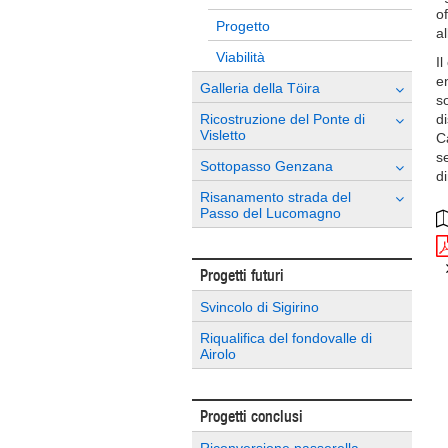
of
Progetto
al
Viabilità
I
en
Galleria della Töira
s
Ricostruzione del Ponte di
di
Visletto
Ca
s
Sottopasso Genzana
d
Risanamento strada del
Passo del Lucomagno
Progetti futuri
Svincolo di Sigirino
Riqualifica del fondovalle di
Airolo
Progetti conclusi