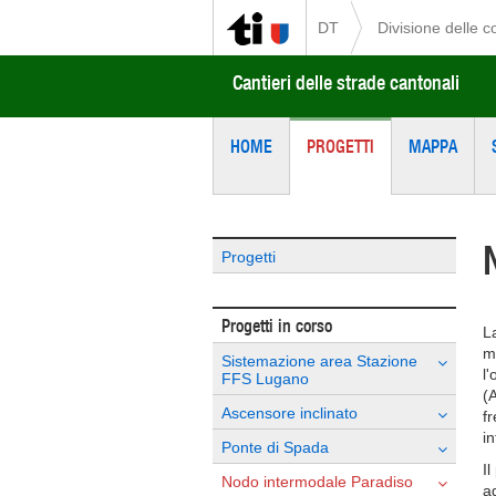
DT
Divisione delle c
Cantieri delle strade cantonali
HOME
PROGETTI
MAPPA
Progetti
Progetti in corso
L
mo
Sistemazione area Stazione
l
FFS Lugano
(
Ascensore inclinato
f
i
Ponte di Spada
I
Nodo intermodale Paradiso
a