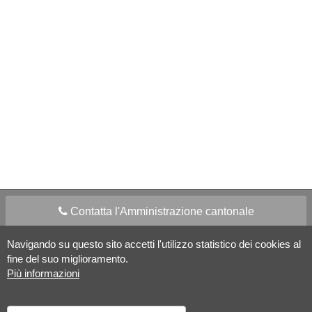
Schweizerisches
Idiotikon
Vocabolario dei
dialetti della Svizzera
italiana
SAGW Schweizerische
Akademie
der Geistes- und
Sozialwissenschaften
Contatta l'Amministrazione cantonale
Navigando su questo sito accetti l'utilizzo statistico dei cookies al
Apps Mobile
Social media
fine del suo miglioramento.
Più informazioni
Aiuto