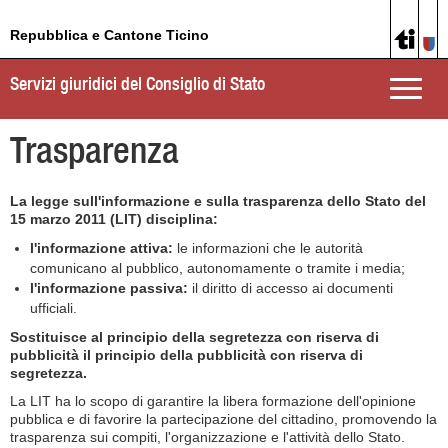
Repubblica e Cantone Ticino
Servizi giuridici del Consiglio di Stato
Toggle
naviga
Trasparenza
La legge sull'informazione e sulla trasparenza dello Stato del
15 marzo 2011 (LIT) disciplina:
l'informazione attiva:
le informazioni che le autorità
comunicano al pubblico, autonomamente o tramite i media;
l'informazione passiva:
il diritto di accesso ai documenti
ufficiali.
Sostituisce al principio della segretezza con riserva di
pubblicità il principio della pubblicità con riserva di
segretezza.
La LIT ha lo scopo di garantire la libera formazione dell'opinione
pubblica e di favorire la partecipazione del cittadino, promovendo la
trasparenza sui compiti, l'organizzazione e l'attività dello Stato.