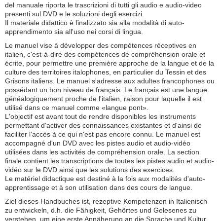
del manuale riporta le trascrizioni di tutti gli audio e audio-video
presenti sul DVD e le soluzioni degli esercizi.
Il materiale didattico è finalizzato sia alla modalità di auto-
apprendimento sia all'uso nei corsi di lingua.
Le manuel vise à développer des compétences réceptives en
italien, c'est-à-dire des compétences de compréhension orale et
écrite, pour permettre une première approche de la langue et de la
culture des territoires italophones, en particulier du Tessin et des
Grisons italiens. Le manuel s'adresse aux adultes francophones ou
possédant un bon niveau de français. Le français est une langue
généalogiquement proche de l'italien, raison pour laquelle il est
utilisé dans ce manuel comme «langue pont».
L'objectif est avant tout de rendre disponibles les instruments
permettant d'activer des connaissances existantes et d'ainsi de
faciliter l'accès à ce qui n'est pas encore connu. Le manuel est
accompagné d'un DVD avec les pistes audio et audio-vidéo
utilisées dans les activités de compréhension orale. La section
finale contient les transcriptions de toutes les pistes audio et audio-
vidéo sur le DVD ainsi que les solutions des exercices.
Le matériel didactique est destiné à la fois aux modalités d'auto-
apprentissage et à son utilisation dans des cours de langue.
Ziel dieses Handbuches ist, rezeptive Kompetenzen in Italienisch
zu entwickeln, d.h. die Fähigkeit, Gehörtes und Gelesenes zu
verstehen, um eine erste Annäherung an die Sprache und Kultur