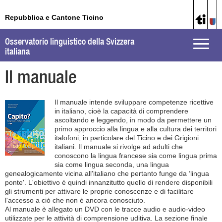
Repubblica e Cantone Ticino
Osservatorio linguistico della Svizzera
Toggle
italiana
naviga
Il manuale
Il manuale intende sviluppare competenze ricettive
in italiano, cioè la capacità di comprendere
ascoltando e leggendo, in modo da permettere un
primo approccio alla lingua e alla cultura dei territori
italofoni, in particolare del Ticino e dei Grigioni
italiani. Il manuale si rivolge ad adulti che
conoscono la lingua francese sia come lingua prima
sia come lingua seconda, una lingua
genealogicamente vicina all'italiano che pertanto funge da ‘lingua
ponte'. L'obiettivo è quindi innanzitutto quello di rendere disponibili
gli strumenti per attivare le proprie conoscenze e di facilitare
l'accesso a ciò che non è ancora conosciuto.
Al manuale è allegato un DVD con le tracce audio e audio-video
utilizzate per le attività di comprensione uditiva. La sezione finale