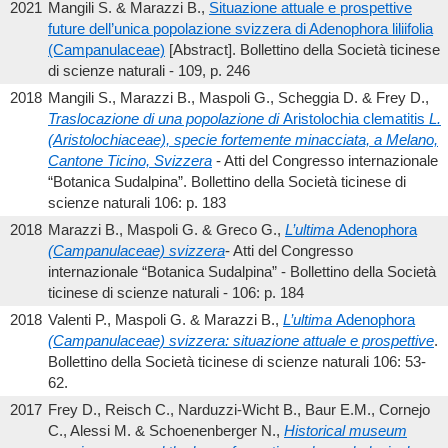
2021
Mangili S. & Marazzi B.,
Situazione attuale e prospettive
future dell’unica popolazione svizzera di Adenophora liliifolia
(Campanulaceae)
[Abstract]. Bollettino della Società ticinese
di scienze naturali - 109, p. 246
2018
Mangili S., Marazzi B., Maspoli G., Scheggia D. & Frey D.,
Traslocazione di una popolazione di
Aristolochia clematitis
L.
(Aristolochiaceae), specie fortemente minacciata, a Melano,
Cantone Ticino, Svizzera
- Atti del Congresso internazionale
“Botanica Sudalpina”. Bollettino della Società ticinese di
scienze naturali 106: p. 183
2018
Marazzi B., Maspoli G. & Greco G.,
L’ultima
Adenophora
(Campanulaceae) svizzera
- Atti del Congresso
internazionale “Botanica Sudalpina” - Bollettino della Società
ticinese di scienze naturali - 106: p. 184
2018
Valenti P., Maspoli G. & Marazzi B.,
L’ultima
Adenophora
(Campanulaceae) svizzera: situazione attuale e prospettive
.
Bollettino della Società ticinese di scienze naturali 106: 53-
62.
2017
Frey D., Reisch C., Narduzzi-Wicht B., Baur E.M., Cornejo
C., Alessi M. & Schoenenberger N.,
Historical museum