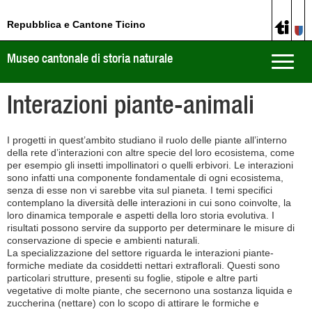
Repubblica e Cantone Ticino
Museo cantonale di storia naturale
Toggle
naviga
Interazioni piante-animali
I progetti in quest’ambito studiano il ruolo delle piante all’interno
della rete d’interazioni con altre specie del loro ecosistema, come
per esempio gli insetti impollinatori o quelli erbivori. Le interazioni
sono infatti una componente fondamentale di ogni ecosistema,
senza di esse non vi sarebbe vita sul pianeta. I temi specifici
contemplano la diversità delle interazioni in cui sono coinvolte, la
loro dinamica temporale e aspetti della loro storia evolutiva. I
risultati possono servire da supporto per determinare le misure di
conservazione di specie e ambienti naturali.
La specializzazione del settore riguarda le interazioni piante-
formiche mediate da cosiddetti nettari extraflorali. Questi sono
particolari strutture, presenti su foglie, stipole e altre parti
vegetative di molte piante, che secernono una sostanza liquida e
zuccherina (nettare) con lo scopo di attirare le formiche e