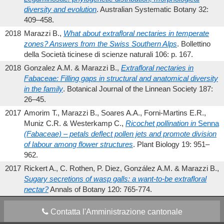
diversity and evolution
. Australian Systematic Botany 32:
409–458.
2018
Marazzi B.,
What about extrafloral nectaries in temperate
zones? Answers from the Swiss Southern Alps
. Bollettino
della Società ticinese di scienze naturali 106: p. 167.
2018
Gonzalez A.M. & Marazzi B.,
Extrafloral nectaries in
Fabaceae: Filling gaps in structural and anatomical diversity
in the family
. Botanical Journal of the Linnean Society 187:
26–45.
2017
Amorim T., Marazzi B., Soares A.A., Forni-Martins E.R.,
Muniz C.R. & Westerkamp C.,
Ricochet pollination in
Senna
(Fabaceae) – petals deflect pollen jets and promote division
of labour among flower structures
. Plant Biology 19: 951–
962.
2017
Rickert A., C. Rothen, P. Diez, González A.M. & Marazzi B.,
Sugary secretions of wasp galls: a want-to-be extrafloral
nectar?
Annals of Botany 120: 765-774.
Contatta l'Amministrazione cantonale