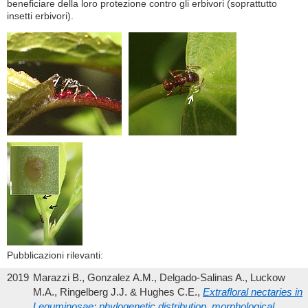
beneficiare della loro protezione contro gli erbivori (soprattutto
insetti erbivori).
Pubblicazioni rilevanti:
2019
Marazzi B., Gonzalez A.M., Delgado-Salinas A., Luckow
M.A., Ringelberg J.J. & Hughes C.E.,
Extrafloral nectaries in
Leguminosae: phylogenetic distribution, morphological