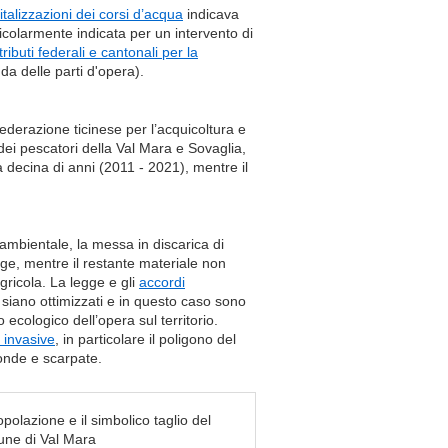
vitalizzazioni dei corsi d’acqua
indicava
rticolarmente indicata per un intervento di
ributi federali e cantonali per la
a delle parti d'opera).
Federazione ticinese per l’acquicoltura e
dei pescatori della Val Mara e Sovaglia,
na decina di anni (2011 - 2021), mentre il
tà ambientale, la messa in discarica di
egge, mentre il restante materiale non
agricola. La legge e gli
accordi
 siano ottimizzati e in questo caso sono
 ecologico dell’opera sul territorio.
 invasive
, in particolare il poligono del
onde e scarpate.
polazione e il simbolico taglio del
mune di Val Mara