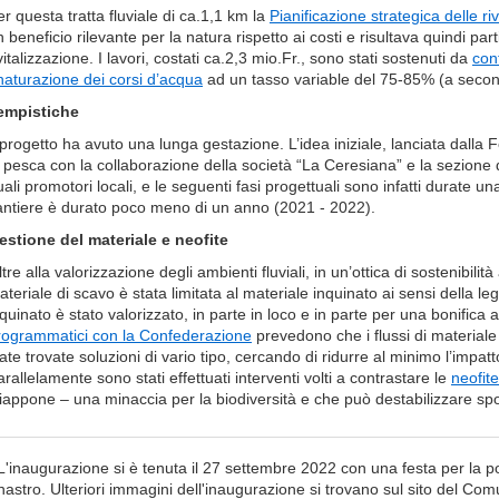
er questa tratta fluviale di ca.1,1 km la
Pianificazione strategica delle ri
 beneficio rilevante per la natura rispetto ai costi e risultava quindi pa
vitalizzazione. I lavori, costati ca.2,3 mio.Fr., sono stati sostenuti da
cont
inaturazione dei corsi d’acqua
ad un tasso variable del 75-85% (a second
empistiche
l progetto ha avuto una lunga gestazione. L’idea iniziale, lanciata dalla 
a pesca con la collaborazione della società “La Ceresiana” e la sezione 
ali promotori locali, e le seguenti fasi progettuali sono infatti durate u
antiere è durato poco meno di un anno (2021 - 2022).
estione del materiale e neofite
tre alla valorizzazione degli ambienti fluviali, in un’ottica di sostenibili
ateriale di scavo è stata limitata al materiale inquinato ai sensi della l
quinato è stato valorizzato, in parte in loco e in parte per una bonifica 
rogrammatici con la Confederazione
prevedono che i flussi di materiale
ate trovate soluzioni di vario tipo, cercando di ridurre al minimo l’impatto
rallelamente sono stati effettuati interventi volti a contrastare le
neofite
iappone – una minaccia per la biodiversità e che può destabilizzare sp
L'inaugurazione si è tenuta il 27 settembre 2022 con una festa per la po
nastro. Ulteriori immagini dell'inaugurazione si trovano sul sito del Co