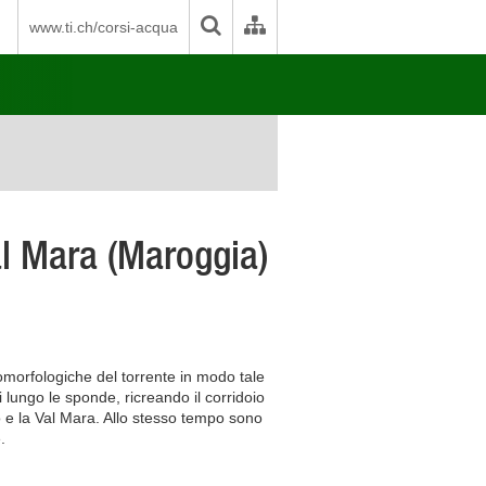
www.ti.ch/corsi-acqua
al Mara (Maroggia)
ecomorfologiche del torrente in modo tale
ri lungo le sponde, ricreando il corridoio
o e la Val Mara. Allo stesso tempo sono
.