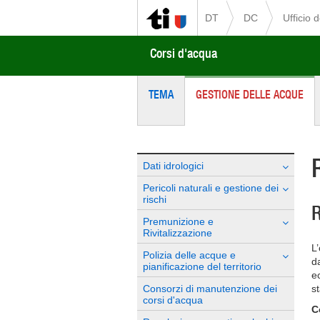
DT
DC
Ufficio 
Corsi d'acqua
TEMA
GESTIONE DELLE ACQUE
Dati idrologici
Pericoli naturali e gestione dei
rischi
R
Premunizione e
Rivitalizzazione
L
Polizia delle acque e
da
pianificazione del territorio
e
Consorzi di manutenzione dei
st
corsi d'acqua
C