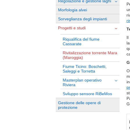
Regolazione e gestione laghi
P
un
Morfologia alvei
ri
Sorveglianza degli impianti
r
Progetti e studi
T
I
Riqualifica del fiume
l
Cassarate
qu
Rivitalizzazione torrente Mara
c
(Maroggia)
G
Fiume Ticino: Boschetti,
Ol
Saleggi e Torretta
m
Masterplan operativo
in
Riviera
p
st
Sviluppo sensore RiBeMos
Pa
Gestione delle opere di
G
protezione