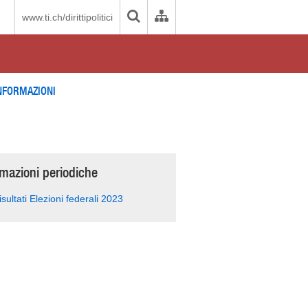
www.ti.ch/dirittipolitici
NFORMAZIONI
rmazioni periodiche
isultati Elezioni federali 2023