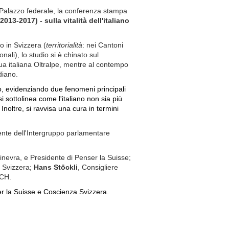
 Palazzo federale, la conferenza stampa
2013-2017) - sulla vitalità dell'italiano
o in Svizzera (
territorialità
: nei Cantoni
onali), lo studio si è chinato sul
ua italiana Oltralpe, mentre al contempo
idiano.
udio, evidenziando due fenomeni
principali
si sottolinea come l'italiano non sia più
Inoltre, si ravvisa una cura in termini
ente dell'Intergruppo parlamentare
Ginevra, e Presidente di Penser la Suisse;
a Svizzera;
Hans Stöckli
, Consigliere
 CH.
ser la Suisse e Coscienza Svizzera.