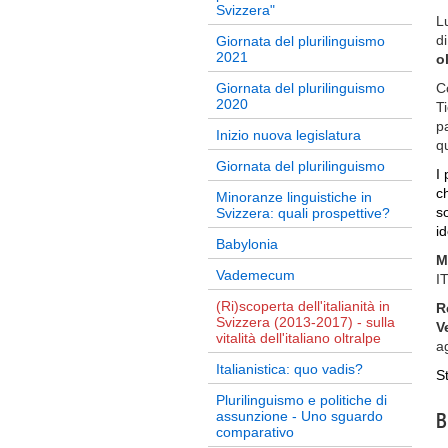
Svizzera"
L
d
Giornata del plurilinguismo
2021
o
Giornata del plurilinguismo
C
2020
T
p
Inizio nuova legislatura
q
Giornata del plurilinguismo
I
ch
Minoranze linguistiche in
s
Svizzera: quali prospettive?
id
Babylonia
M
Vademecum
I
(Ri)scoperta dell'italianità in
R
Svizzera (2013-2017) - sulla
V
vitalità dell'italiano oltralpe
a
Italianistica: quo vadis?
S
Plurilinguismo e politiche di
assunzione - Uno sguardo
B
comparativo