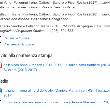
ini Verio, Pellegrini Irene, Cattacin Sandro e Fibbi Rosita (2017).
Italie
talienischen in der Schweiz
. Zürich: Seismo-Verlag.
ellegrini Irene, Pini Verio, Cattacin Sandro e Fibbi Rosita (2016).
Italian
vizzera non italiana
. Bellinzona: Casagrande.
attacin Sandro e Pellegrini Irene (2016). "
Mundial
di Spagna 1982: come 
migrazione/Migration Studies
LII (203): 524-536.
Penser la Suisse
Coscienza Svizzera
nvito alla conferenza stampa
Italienisch ohne Grenzen (2013-2017) - L'italien sans frontière (2013-2
Svizzera (2013-2017)
edia
Italiano in voga al nord delle alpi (Daniele Mariani con RSI, Tvsvizze
2017)
In Svizzera l'italiano non sta poi così male (Daniele Mariani con RSI