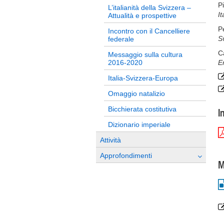
P
L’italianità della Svizzera –
I
Attualità e prospettive
P
Incontro con il Cancelliere
S
federale
C
Messaggio sulla cultura
2016-2020
E
Italia-Svizzera-Europa
Omaggio natalizio
Bicchierata costitutiva
I
Dizionario imperiale
Attività
Approfondimenti
M