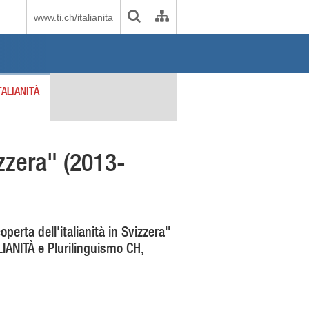
www.ti.ch/italianita
TALIANITÀ
izzera" (2013-
erta dell'italianità in Svizzera"
LIANITÀ e Plurilinguismo CH,