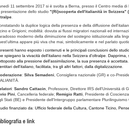
unedì 11 settembre 2017 si è svolta a Berna, presso il Centro media di
i presentazione dello studio
"(Ri)scoperta dell'italianità in Svizzera" (
ltralpe
.
onstatando la duplice logica della presenza e della diffusione dell'italian
icino e Grigioni;
mobilità
: dovuta ai flussi migratori nazionali ed internazi
aradosso moderno della diminuzione del sostegno istituzionale alla ling
uest'ultima appare più viva che mai, simbolicamente e nel parlato quot
 presenti hanno esposto i contenuti e le principali conclusioni dello st
e spiegano la vivacità dell'italiano nella Svizzera d'oltralpe. Dapprima, 
ottoposto alla pressione dell'assimilazione, la sua presenza è accettata. 
entitari dell'italiano, facilitata, tra gli altri fattori, dalla digitalizzazione.
oderazione
:
Silva Semadeni
, Consigliera nazionale (GR) e co-Presid
TALIANITÀ.
elatori
:
Sandro Cattacin
, Professore, Direttore IRS dell'Università di 
erio Pini
, Cancelleria federale;
Remigio Ratti
, Presidente di Coscienz
gli Stati (BE) e Presidente dell'Intergruppo parlamentare Plurilinguismo
tudio
finanziato da: Ufficio federale della Cultura, Cantone Ticino, Pen
ibliografia e link