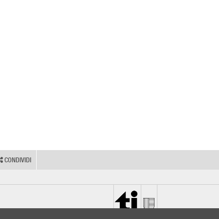
CONDIVIDI