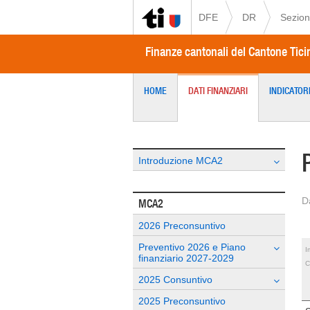
DFE
DR
Sezion
Finanze cantonali del Cantone Tici
HOME
DATI FINANZIARI
INDICATORI
Introduzione MCA2
D
MCA2
2026 Preconsuntivo
Preventivo 2026 e Piano
I
finanziario 2027-2029
C
2025 Consuntivo
2025 Preconsuntivo