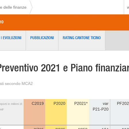
e delle finanze
w
no
 | EVOLUZIONI
PUBBLICAZIONI
RATING CANTONE TICINO
Preventivo 2021 e Piano finanzia
ati secondo MCA2
C2019
P2020
P2021*
var
PF202
mporti in milioni di
P21-P20
HF