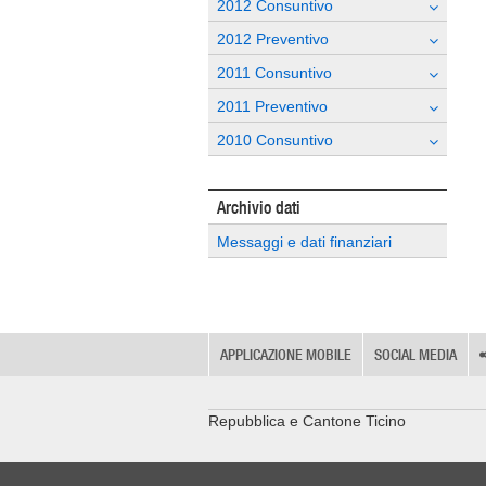
2012 Consuntivo
2012 Preventivo
2011 Consuntivo
2011 Preventivo
2010 Consuntivo
Archivio dati
Messaggi e dati finanziari
APPLICAZIONE MOBILE
SOCIAL MEDIA
Repubblica e Cantone Ticino