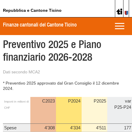
Repubblica e Cantone Ticino
Finanze cantonali del Cantone Ticino
Toggle
naviga
Preventivo 2025 e Piano
finanziario 2026-2028
Dati secondo MCA2
* Preventivo 2025 approvato dal Gran Consiglio il 12 dicembre
2024.
C2023
P2024
P2025
var
Importi in milioni di
P25-P24
CHF
Spese
4'308
4'334
4'511
177