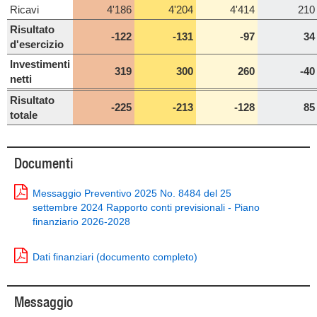
Ricavi
4'186
4'204
4'414
210
Risultato
-122
-131
-97
34
d'esercizio
Investimenti
319
300
260
-40
netti
Risultato
-225
-213
-128
85
totale
Documenti
Messaggio Preventivo 2025 No. 8484 del 25
settembre 2024 Rapporto conti previsionali - Piano
finanziario 2026-2028
Dati finanziari (documento completo)
Messaggio