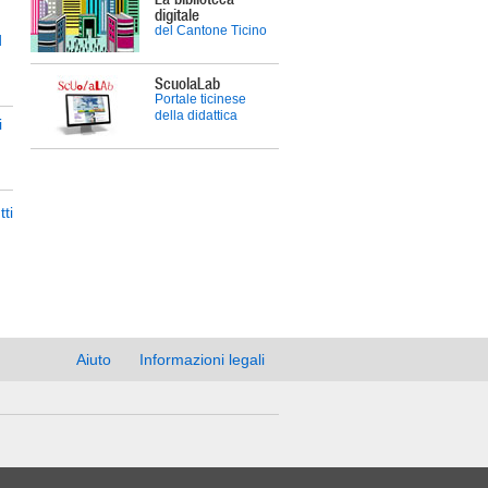
digitale
del Cantone Ticino
d
ScuolaLab
Portale ticinese
della didattica
i
tti
Aiuto
Informazioni legali