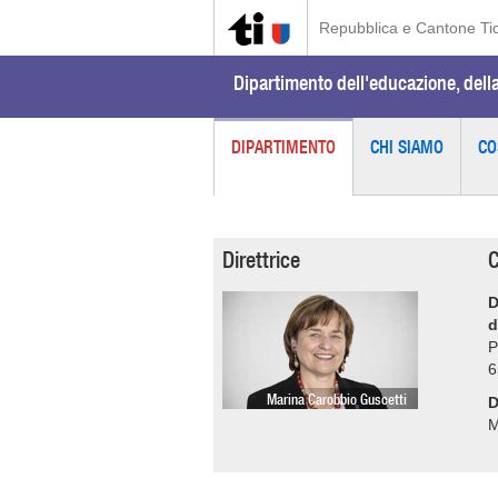
Repubblica e Cantone Ti
Dipartimento dell'educazione, della
DIPARTIMENTO
CHI SIAMO
CO
Direttrice
C
D
d
P
6
Marina Carobbio Guscetti
D
M