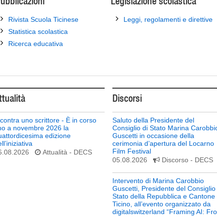
ubblicazioni
Legislazione scolastica
Rivista Scuola Ticinese
Leggi, regolamenti e direttive
Statistica scolastica
Ricerca educativa
ttualità
Discorsi
ncontra uno scrittore - È in corso
Saluto della Presidente del
ino a novembre 2026 la
Consiglio di Stato Marina Carobbi
uattordicesima edizione
Guscetti in occasione della
ll’iniziativa
cerimonia d’apertura del Locarno
Film Festival
6.08.2026
Attualità
- DECS
05.08.2026
Discorso
- DECS
Intervento di Marina Carobbio
Guscetti, Presidente del Consiglio 
Stato della Repubblica e Cantone
Ticino, all’evento organizzato da
digitalswitzerland “Framing AI: Fr