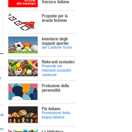
Svizzera italiana
Proposte per la
scuola ticinese
Inventario degli
impianti sportivi
del Cantone Ticino
Ristoranti scolastici
Proposte nei
ristoranti scolastici
cantonali
o
Protezione della
personalità
Più italiano
Promozione della
di
lingua italiana
om
La biblioteca