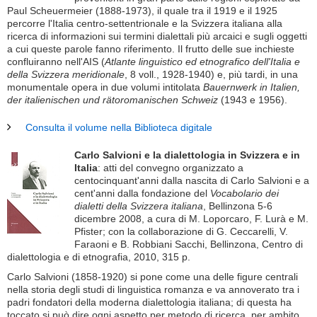
Paul Scheuermeier (1888-1973), il quale tra il 1919 e il 1925
percorre l'Italia centro-settentrionale e la Svizzera italiana alla
ricerca di informazioni sui termini dialettali più arcaici e sugli oggetti
a cui queste parole fanno riferimento. Il frutto delle sue inchieste
confluiranno nell'AIS (
Atlante linguistico ed etnografico dell'Italia e
della Svizzera meridionale
, 8 voll., 1928-1940) e, più tardi, in una
monumentale opera in due volumi intitolata
Bauernwerk in Italien,
der italienischen und rätoromanischen Schweiz
(1943 e 1956).
Consulta il volume nella Biblioteca digitale
Carlo Salvioni e la dialettologia in Svizzera e in
Italia
: atti del convegno organizzato a
centocinquant'anni dalla nascita di Carlo Salvioni e a
cent'anni dalla fondazione del
Vocabolario dei
dialetti della Svizzera italiana
, Bellinzona 5-6
dicembre 2008, a cura di M. Loporcaro, F. Lurà e M.
Pfister; con la collaborazione di G. Ceccarelli, V.
Faraoni e B. Robbiani Sacchi, Bellinzona, Centro di
dialettologia e di etnografia, 2010, 315 p.
Carlo Salvioni (1858-1920) si pone come una delle figure centrali
nella storia degli studi di linguistica romanza e va annoverato tra i
padri fondatori della moderna dialettologia italiana; di questa ha
toccato si può dire ogni aspetto per metodo di ricerca, per ambito