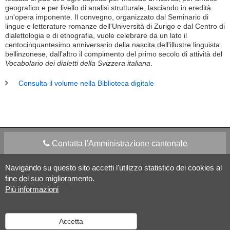
geografico e per livello di analisi strutturale, lasciando in eredità
un'opera imponente. Il convegno, organizzato dal Seminario di
lingue e letterature romanze dell'Università di Zurigo e dal Centro di
dialettologia e di etnografia, vuole celebrare da un lato il
centocinquantesimo anniversario della nascita dell'illustre linguista
bellinzonese, dall'altro il compimento del primo secolo di attività del
Vocabolario dei dialetti della Svizzera italiana
.
Consulta il volume nella Biblioteca digitale
Contatta l'Amministrazione cantonale
Navigando su questo sito accetti l'utilizzo statistico dei cookies al
Apps Mobile
Social media
fine del suo miglioramento.
Più informazioni
Aiuto
Accetta
Versione desktop
|
Informazioni legali