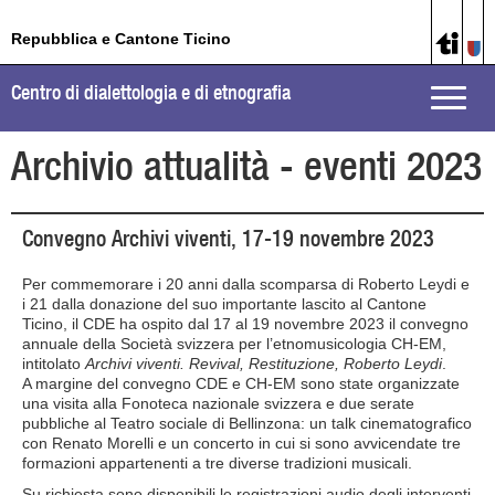
Repubblica e Cantone Ticino
Centro di dialettologia e di etnografia
Toggle
naviga
Archivio attualità - eventi 2023
Convegno Archivi viventi, 17-19 novembre 2023
Per commemorare i 20 anni dalla scomparsa di Roberto Leydi e
i 21 dalla donazione del suo importante lascito al Cantone
Ticino, il CDE ha ospito dal 17 al 19 novembre 2023 il convegno
annuale della Società svizzera per l’etnomusicologia CH-EM,
intitolato
Archivi viventi. Revival, Restituzione, Roberto Leydi
.
A margine del convegno CDE e CH-EM sono state organizzate
una visita alla Fonoteca nazionale svizzera e due serate
pubbliche al Teatro sociale di Bellinzona: un talk cinematografico
con Renato Morelli e un concerto in cui si sono avvicendate tre
formazioni appartenenti a tre diverse tradizioni musicali.
Su richiesta sono disponibili le registrazioni audio degli interventi