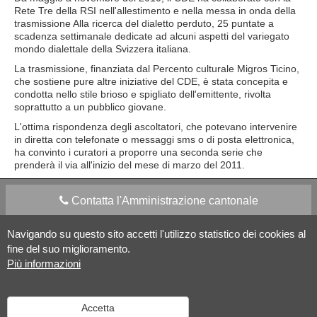
Rete Tre della RSI nell'allestimento e nella messa in onda della
trasmissione Alla ricerca del dialetto perduto, 25 puntate a
scadenza settimanale dedicate ad alcuni aspetti del variegato
mondo dialettale della Svizzera italiana.
La trasmissione, finanziata dal Percento culturale Migros Ticino,
che sostiene pure altre iniziative del CDE, è stata concepita e
condotta nello stile brioso e spigliato dell'emittente, rivolta
soprattutto a un pubblico giovane.
L'ottima rispondenza degli ascoltatori, che potevano intervenire
in diretta con telefonate o messaggi sms o di posta elettronica,
ha convinto i curatori a proporre una seconda serie che
prenderà il via all'inizio del mese di marzo del 2011.
Contatta l'Amministrazione cantonale
Navigando su questo sito accetti l'utilizzo statistico dei cookies al
Apps Mobile
Social media
fine del suo miglioramento.
Più informazioni
Aiuto
Accetta
Versione desktop
|
Informazioni legali