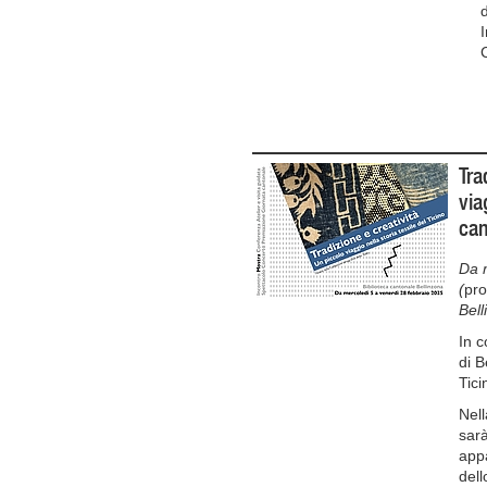
d
C
Tra
via
can
Da 
(
pro
Bell
In c
di B
Tici
Nell
sarà
appa
dell