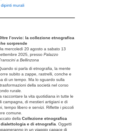
dipinti murali
Oltre l’ovvio: la collezione etnografica
che sorprende
Da mercoledì 20 agosto a sabato 13
settembre 2025, presso
Palazzo
Franscini a Bellinzona
Quando si parla di etnografia, la mente
corre subito a zappe, rastrelli, conche e
dina di un tempo. Ma lo sguardo sulla
 trasformazioni della società nel corso
ondo rurale.
 raccontare la vita quotidiana in tutte le
di campagna, di mestieri artigiani e di
 tempo libero e servizi. Riflette i piccoli
ivere comune.
accato della
Collezione etnografica
 dialettologia e di etnografia
. Oggetti
ccompagneranno in un viaggio capace di