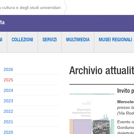
 cultura e degli studi universitari
fia
NI
COLLEZIONI
SERVIZI
MULTIMEDIA
MUSEI REGIONALI
Archivio attuali
2026
2025
Invito 
2024
2023
Mercoled
presso l
2022
(Via Rod
2021
Evento o
Gorduno,
2020
dialettol