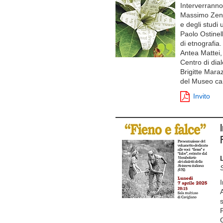
Interverrann
Massimo Zenar
e degli studi u
Paolo Ostinell
di etnografia.
Antea Mattei, 
Centro di dial
Brigitte Maraz
del Museo can
Invito