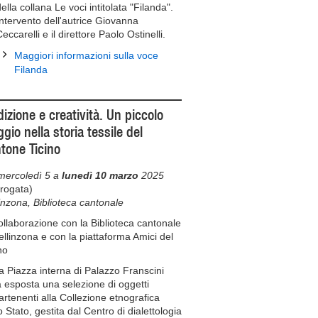
ella collana Le voci intitolata "Filanda".
Intervento dell'autrice Giovanna
eccarelli e il direttore Paolo Ostinelli.
Maggiori informazioni sulla voce
Filanda
dizione e creatività. Un piccolo
ggio nella storia tessile del
tone Ticino
mercoledì 5 a
lunedì 10 marzo
2025
rogata)
inzona, Biblioteca cantonale
ollaborazione con la Biblioteca cantonale
ellinzona e con la piattaforma Amici del
no
a Piazza interna di Palazzo Franscini
 esposta una selezione di oggetti
rtenenti alla Collezione etnografica
o Stato, gestita dal Centro di dialettologia