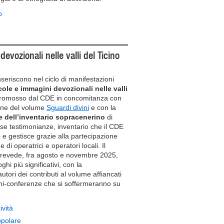
o
evozionali nelle valli del Ticino
inseriscono nel ciclo di manifestazioni
cole e immagini devozionali nelle valli
promosso dal CDE in concomitanza con
ione del volume
Sguardi divini
e con la
e dell’inventario sopracenerino
di
se testimonianze, inventario che il CDE
 e gestisce grazie alla partecipazione
e di operatrici e operatori locali. Il
evede, fra agosto e novembre 2025,
ghi più significativi, con la
utori dei contributi al volume affiancati
oni-conferenze che si soffermeranno su
vità
popolare