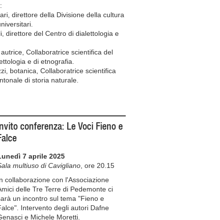
o:
i, direttore della Divisione della cultura
niversitari.
i, direttore del Centro di dialettologia e
autrice, Collaboratrice scientifica del
ettologia e di etnografia.
zi, botanica, Collaboratrice scientifica
tonale di storia naturale.
Invito conferenza: Le Voci Fieno e
Falce
Lunedì 7 aprile 2025
Sala multiuso di Cavigliano
, ore 20.15
In collaborazione con l'Associazione
Amici delle Tre Terre di Pedemonte ci
sarà un incontro sul tema "Fieno e
Falce". Intervento degli autori Dafne
Genasci e Michele Moretti.