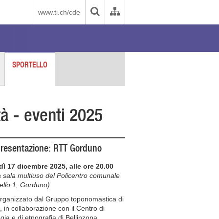
www.ti.ch/cde
SPORTELLO
tà - eventi 2025
presentazione: RTT Gorduno
ì 17 dicembre 2025, alle ore 20.00
a sala multiuso del Policentro comunale
ello 1, Gorduno)
rganizzato dal Gruppo toponomastica di
 in collaborazione con il Centro di
ogia e di etnografia di Bellinzona.