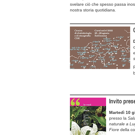
svelare ciò che spesso passa inoss
nostra storia quotidiana.
e
s
P
Invito pres
Martedì 10 g
presso la
Sal
naturale a L
Fiore
della co