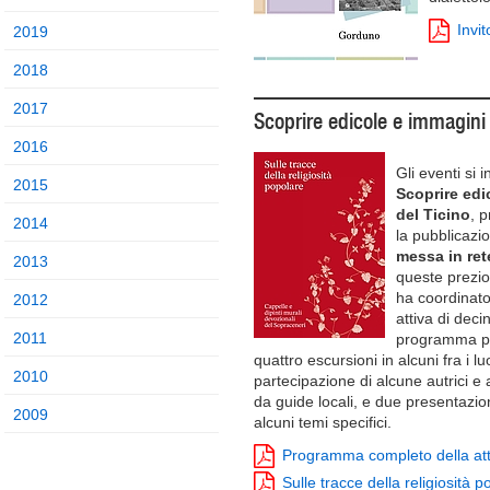
Invit
2019
2018
2017
Scoprire edicole e immagini d
2016
Gli eventi si 
2015
Scoprire edi
del Ticino
, 
2014
la pubblicaz
messa in ret
2013
queste prezio
ha coordinato
2012
attiva di decin
2011
programma pr
quattro escursioni in alcuni fra i luo
2010
partecipazione di alcune autrici e a
da guide locali, e due presentazi
2009
alcuni temi specifici.
Programma completo della atti
Sulle tracce della religiosità 