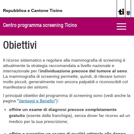
Repubblica e Cantone Ticino
Centro programma screening Ticino
Toggle
naviga
Obiettivi
Il ricorso sistematico e regolare alla mammografia di screening è
attualmente la strategia raccomandata a livello nazionale e
internazionale per l'
individuazione precoce del tumore al seno
.
La mammografia di screening permette, quindi, di rilevare tumori
molto piccoli, generalmente non ancora palpabili o riconoscibili col
manifestarsi dei sintomi.
I principali obiettivi del programma di screening sono (vedi anche la
pagina "
Vantaggi e Benefici
"):
offrire un esame di diagnosi precoce completamente
gratuito
(esente dalla franchigia), senza dover far ricorso ad un
medico per la sua prescrizione;
offrire e garantire un esame di qualità ottimale alle donne
,