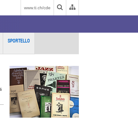
www.ti.ch/cde
SPORTELLO
i