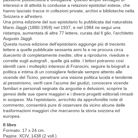
interessi e di attività lo condusse a relazioni epistolari estese, che
hanno lasciato tracce in collezioni private, archivi e biblioteche nella
Svizzera e all'estero.
Una prima edizione del suo epistolario fu pubblicata dal naturalista
Mario Jäggli (1880-1959) nel 1937, e nel 1984 ne seguì una
ristampa, aumentata di altre 77 lettere, curata dal fi glio, l’architetto
Augusto Jäggli.
Questa nuova edizione dell’epistolario aggiunge più di trecento
lettere a quelle pubblicate sessanta anni fa e ne procura circa
duecento di completamente inedite; oltre a riprodurre, rivedute e
corrette sugli autografi , quelle già edite. I lettori potranno così
identifi care i molteplici interessi di Franscini, seguire la biografi a
politica e intima di un consigliere federale sempre attento alle
vicende del Ticino, penetrare una visione politica lucida e tendente
al pessimismo, verifi care l’acume dei giudizi, conoscere vicende
familiari e personali segnate da angustie e delusioni, scoprire la
genesi delle sue opere maggiori e i diversi progetti editoriali rimasti
in sospeso. Ma l’epistolario, arricchito da approfondite note di
commento, consentirà pure di osservare da vicino alcune delle
trasformazioni maggiori che marcarono la storia svizzera ed
europea.
Il libro
Formato: 17 x 24 cm.
Pagine: XCIV, 1438 (2 voll.)