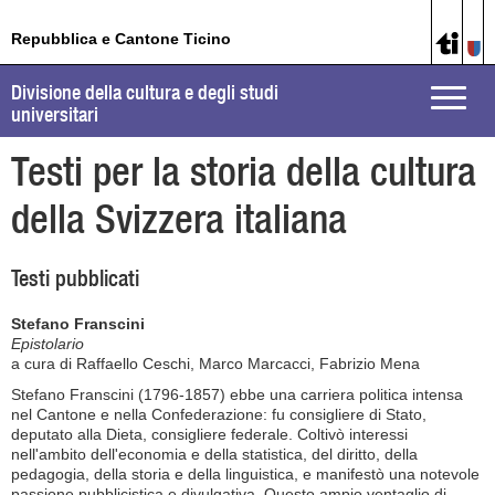
Repubblica e Cantone Ticino
Divisione della cultura e degli studi
Toggle
universitari
naviga
Testi per la storia della cultura
della Svizzera italiana
Testi pubblicati
Stefano Franscini
Epistolario
a cura di Raffaello Ceschi, Marco Marcacci, Fabrizio Mena
Stefano Franscini (1796-1857) ebbe una carriera politica intensa
nel Cantone e nella Confederazione: fu consigliere di Stato,
deputato alla Dieta, consigliere federale. Coltivò interessi
nell'ambito dell'economia e della statistica, del diritto, della
pedagogia, della storia e della linguistica, e manifestò una notevole
passione pubblicistica e divulgativa. Questo ampio ventaglio di