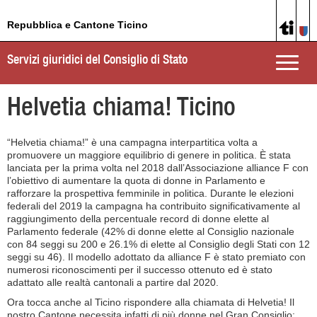
Repubblica e Cantone Ticino
Servizi giuridici del Consiglio di Stato
Toggle
naviga
Helvetia chiama! Ticino
“Helvetia chiama!” è una campagna interpartitica volta a
promuovere un maggiore equilibrio di genere in politica. È stata
lanciata per la prima volta nel 2018 dall’Associazione alliance F con
l’obiettivo di aumentare la quota di donne in Parlamento e
rafforzare la prospettiva femminile in politica. Durante le elezioni
federali del 2019 la campagna ha contribuito significativamente al
raggiungimento della percentuale record di donne elette al
Parlamento federale (42% di donne elette al Consiglio nazionale
con 84 seggi su 200 e 26.1% di elette al Consiglio degli Stati con 12
seggi su 46). Il modello adottato da alliance F è stato premiato con
numerosi riconoscimenti per il successo ottenuto ed è stato
adattato alle realtà cantonali a partire dal 2020.
Ora tocca anche al Ticino rispondere alla chiamata di Helvetia! Il
nostro Cantone necessita infatti di più donne nel Gran Consiglio: