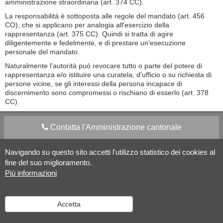
amministrazione straordinaria (art. 374 CC).
La responsabilità è sottoposta alle regole del mandato (art. 456
CO), che si applicano per analogia all'esercizio della
rappresentanza (art. 375 CC). Quindi si tratta di agire
diligentemente e fedelmente, e di prestare un'esecuzione
personale del mandato.
Naturalmente l'autorità può revocare tutto o parte del potere di
rappresentanza e/o istituire una curatela, d'ufficio o su richiesta di
persone vicine, se gli interessi della persona incapace di
discernimento sono compromessi o rischiano di esserlo (art. 378
CC).
Contatta l'Amministrazione cantonale
Navigando su questo sito accetti l'utilizzo statistico dei cookies al
Apps Mobile
Social media
fine del suo miglioramento.
Più informazioni
Aiuto
Accetta
Versione desktop
|
Informazioni legali