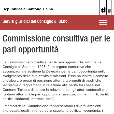
Repubblica e Cantone Ticino
Servizi giuridici del Consiglio di Stato
Toggle
naviga
Commissione consultiva per le
pari opportunità
La Commissione consultiva per le pari opportunità, istituita dal
Consiglio di Stato nel 1993, è un organo consultivo che
accompagna e sostiene la Delegata per le pari opportunità nello
svolgimento delle sue attività e missioni. Essa ha inoltre il compito
di elaborare prese di posizione attorno a progetti di modifiche
legislative o regolamenti in relazione alla parità fra i sessi nel
Cantone Ticino e di curare la relazione con gli attori cantonali che
ruotano attorno alle pari opportunità (associazioni femminili, partiti
politici, sindacati, imprese, ecc.).
I membri della Commissione rappresentano i diversi ambienti
interessati, quali il mondo della scuola, la politica, l’economia, i