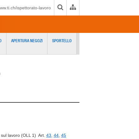
ww.ti.ch/ispettorato-lavoro
O
APERTURA NEGOZI
SPORTELLO
o
sul lavoro (OLL 1) Art.
43
,
44
,
45