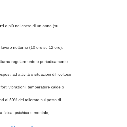
tti
o più nel corso di un anno (su
lavoro notturno (10 ore su 12 ore);
tturno regolarmente o periodicamente
posti ad attività o situazioni difficoltose
forti vibrazioni, temperature calde o
ri al 50% del tollerato sul posto di
a fisica, psichica e mentale;