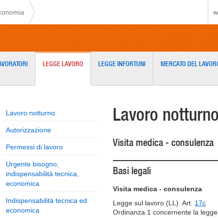
economia
w
AVORATORI
LEGGE LAVORO
LEGGE INFORTUNI
MERCATO DEL LAVOR
Lavoro notturn
Lavoro notturno
Autorizzazione
Visita medica - consulenza
Permessi di lavoro
Urgente bisogno,
Basi legali
indispensabilità tecnica,
economica
Visita medica - consulenza
Indispensabilità tecnica ed
Legge sul lavoro (LL) Art.
17c
economica
Ordinanza 1 concernente la legge 