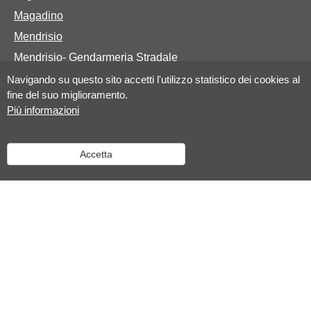
Magadino
Mendrisio
Mendrisio- Gendarmeria Stradale
Navigando su questo sito accetti l'utilizzo statistico dei cookies al
fine del suo miglioramento.
Basi legali
Più informazioni
Legge sulla Polizia
Accetta
Legge sulla protezione dei dati personali elaborati dalla
polizia cantonale e dalle polizie comunali
Regolamento sulla Polizia
Regolamento concernente le tasse per prestazioni della
polizia cantonale
Il sistema d’informazione Schengen e i vostri dati
personali
Contatta l'Amministrazione cantonale